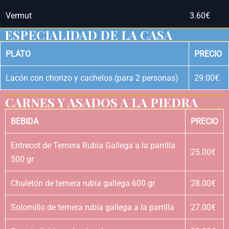
Vermut
3.60€
ESPECIALIDAD DE LA CASA
PLATO
PRECIO
Lacón con chorizo y cachelos (para 2 personas)
29.00€
CARNES Y ASADOS A LA PIEDRA
BEBIDA
PRECIO
Entrecot de Ternera Rubia Gallega a la parrilla
25.00€
500 gr
Chuletón de ternera rubia gallega 600 gr
28.00€
Solomillo de ternera rubia gallega a la parrilla
27.00€