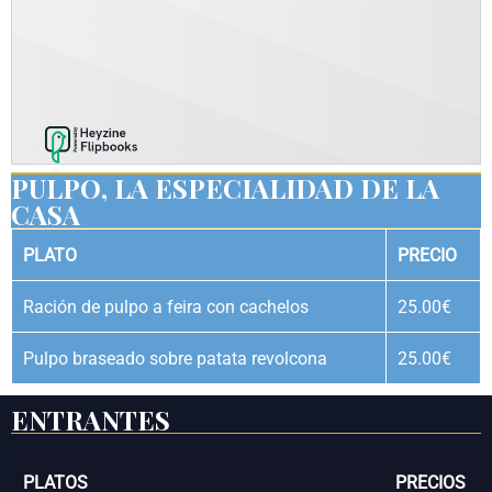
PULPO, LA ESPECIALIDAD DE LA
CASA
PLATO
PRECIO
Ración de pulpo a feira con cachelos
25.00€
Pulpo braseado sobre patata revolcona
25.00€
ENTRANTES
PLATOS
PRECIOS