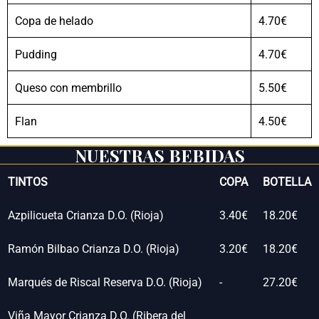
Copa de helado
4.70€
Pudding
4.70€
Queso con membrillo
5.50€
Flan
4.50€
NUESTRAS BEBIDAS
TINTOS
COPA
BOTELLA
Azpilicueta Crianza D.O. (Rioja)
3.40€
18.20€
Ramón Bilbao Crianza D.O. (Rioja)
3.20€
18.20€
Marqués de Riscal Reserva D.O. (Rioja)
-
27.20€
Viña Mayor Crianza D.O. (Ribera del