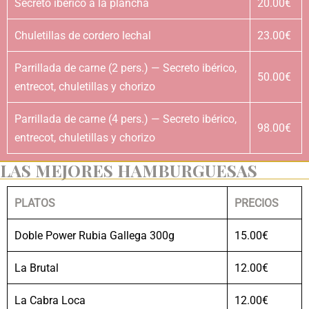
Secreto ibérico a la plancha
20.00€
Chuletillas de cordero lechal
23.00€
Parrillada de carne (2 pers.) — Secreto ibérico,
50.00€
entrecot, chuletillas y chorizo
Parrillada de carne (4 pers.) — Secreto ibérico,
98.00€
entrecot, chuletillas y chorizo
LAS MEJORES HAMBURGUESAS
PLATOS
PRECIOS
Doble Power Rubia Gallega 300g
15.00€
La Brutal
12.00€
La Cabra Loca
12.00€